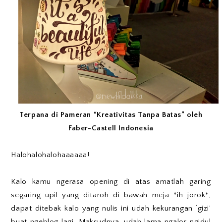
Terpana di Pameran “Kreativitas Tanpa Batas” oleh
Faber-Castell Indonesia
Halohalohalohaaaaaa!
Kalo kamu ngerasa opening di atas amatlah garing
segaring upil yang ditaroh di bawah meja *ih jorok*,
dapat ditebak kalo yang nulis ini udah kekurangan ‘gizi’
buat ngeblog lagi. Maksudnya, udah lama ngalor-ngidul