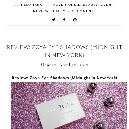
by
in
HILDA IKKA
ADVERTORIAL
,
BEAUTY
,
EVENT
,
•
7
REVIEW BEAUTY
COMMENTS
•
REVIEW: ZOYA EYE SHADOWS (MIDNIGHT
IN NEW YORK)
Monday, April 17, 2017
Review: Zoya Eye Shadows (Midnight in New York)