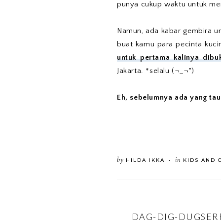
punya cukup waktu untuk mer
Namun, ada kabar gembira unt
buat kamu para pecinta kuci
untuk pertama kalinya dibu
Jakarta. *selalu (¬_¬")
Eh, sebelumnya ada yang tau 
by
in
HILDA IKKA
KIDS AND 
•
DAG-DIG-DUGSER