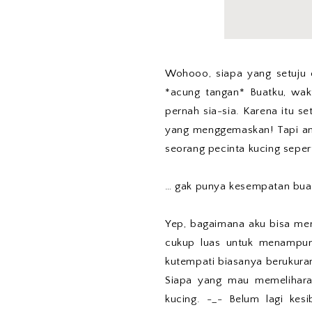
Wohooo, siapa yang setuju d
*acung tangan* Buatku, wakt
pernah sia-sia. Karena itu s
yang menggemaskan! Tapi and
seorang pecinta kucing seper
… gak punya kesempatan buat
Yep, bagaimana aku bisa mem
cukup luas untuk menampun
kutempati biasanya berukuran
Siapa yang mau memelihara
kucing. -_- Belum lagi kes