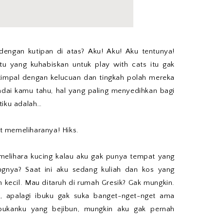
engan kutipan di atas? Aku! Aku! Aku tentunya!
u yang kuhabiskan untuk play with cats itu gak
etimpal dengan kelucuan dan tingkah polah mereka
ai kamu tahu, hal yang paling menyedihkan bagi
tiku adalah…
 memeliharanya! Hiks.
elihara kucing kalau aku gak punya tempat yang
gnya? Saat ini aku sedang kuliah dan kos yang
 kecil. Mau ditaruh di rumah Gresik? Gak mungkin.
, apalagi ibuku gak suka banget-nget-nget ama
ibukanku yang bejibun, mungkin aku gak pernah