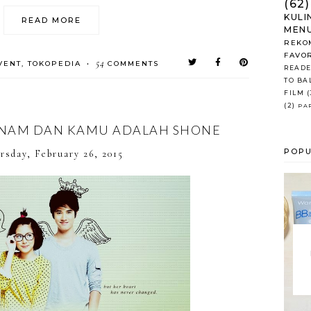
(62)
KULI
READ MORE
MENU
REKO
FAVO
54
VENT
,
TOKOPEDIA
COMMENTS
•
READE
TO BA
FILM
(
(2)
PA
I NAM DAN KAMU ADALAH SHONE
POPU
rsday, February 26, 2015