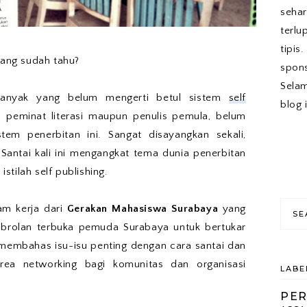
sehar
terlu
tipis
yang sudah tahu?
spons
Sela
banyak yang belum mengerti betul sistem
self
blog 
 peminat literasi maupun penulis pemula, belum
tem penerbitan ini. Sangat disayangkan sekali,
 Santai kali ini mengangkat tema dunia penerbitan
tilah self publishing.
am kerja dari
Gerakan Mahasiswa Surabaya
yang
obrolan terbuka pemuda Surabaya untuk bertukar
 membahas isu-isu penting dengan cara santai dan
area networking bagi komunitas dan organisasi
LABE
PE