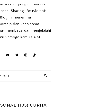
i-hari dan pengalaman tak
pakan. Sharing lifestyle tipis-
. Blog ini menerima
orship dan kerja sama.
mat membaca dan menjelajahi
ini! Semoga kamu suka! ^^
L
RSONAL
(105)
CURHAT