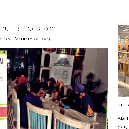
F PUBLISHING STORY
urday, February 28, 2015
HELL
Aku H
yang 