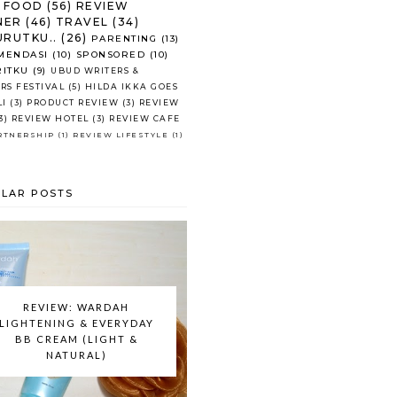
FOOD
(56)
REVIEW
NER
(46)
TRAVEL
(34)
RUTKU..
(26)
PARENTING
(13)
MENDASI
(10)
SPONSORED
(10)
RITKU
(9)
UBUD WRITERS &
RS FESTIVAL
(5)
HILDA IKKA GOES
LI
(3)
PRODUCT REVIEW
(3)
REVIEW
3)
REVIEW HOTEL
(3)
REVIEW CAFE
RTNERSHIP
(1)
REVIEW LIFESTYLE
(1)
LAR POSTS
REVIEW: WARDAH
LIGHTENING & EVERYDAY
BB CREAM (LIGHT &
NATURAL)