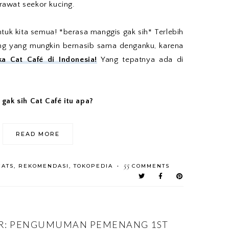
awat seekor kucing.
uk kita semua! *berasa manggis gak sih* Terlebih
ng yang mungkin bernasib sama denganku, karena
ka Cat Café di Indonesia!
Yang tepatnya ada di
gak sih Cat Café itu apa?
READ MORE
55
CATS
,
REKOMENDASI
,
TOKOPEDIA
COMMENTS
•
R: PENGUMUMAN PEMENANG 1ST