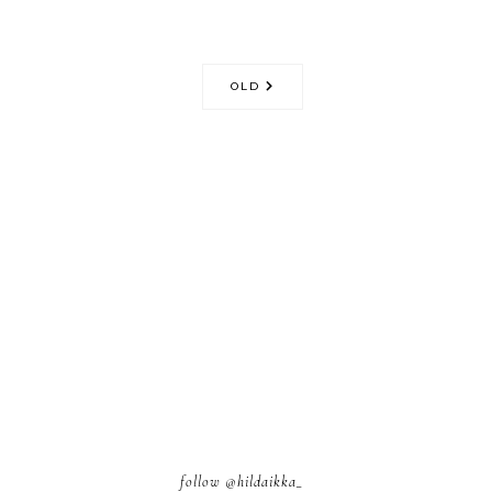
OLD
follow
@hildaikka_