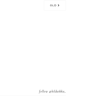
OLD
follow
@hildaikka_