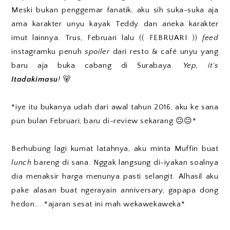
Meski bukan penggemar fanatik, aku sih suka-suka aja
ama karakter unyu kayak Teddy dan aneka karakter
imut lainnya. Trus, Februari lalu (( FEBRUARI ))
feed
instagramku penuh
spoiler
dari resto & café unyu yang
baru aja buka cabang di Surabaya.
Yep, it’s
Itadakimasu
!
🐻
*iye itu bukanya udah dari awal tahun 2016, aku ke sana
pun bulan Februari; baru di-review sekarang 😐😐*
Berhubung lagi kumat latahnya, aku minta Muffin buat
lunch
bareng di sana. Nggak langsung di-iyakan soalnya
dia menaksir harga menunya pasti selangit. Alhasil aku
pake alasan buat ngerayain anniversary, gapapa dong
hedon…. *ajaran sesat ini mah wekawekaweka*