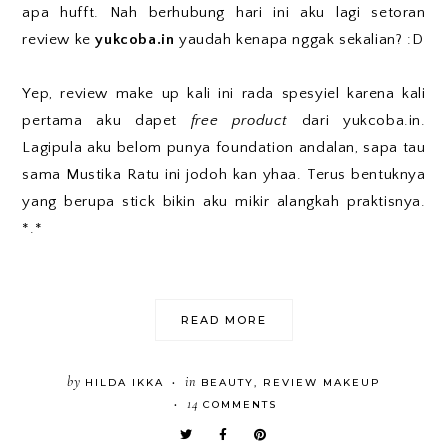
apa hufft. Nah berhubung hari ini aku lagi setoran
review ke
yukcoba.in
yaudah kenapa nggak sekalian? :D
Yep, review make up kali ini rada spesyiel karena kali
pertama aku dapet
free product
dari yukcoba.in.
Lagipula aku belom punya foundation andalan, sapa tau
sama Mustika Ratu ini jodoh kan yhaa. Terus bentuknya
yang berupa stick bikin aku mikir alangkah praktisnya.
*.*
READ MORE
by
in
HILDA IKKA
BEAUTY
,
REVIEW MAKEUP
•
14
COMMENTS
•