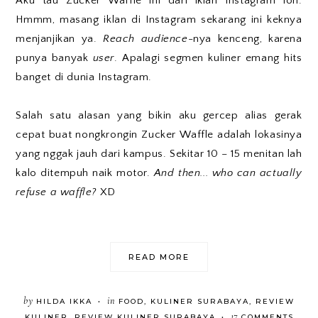
Aku tau Zucker Waffle ini dari iklan Instagram loh.
Hmmm, masang iklan di Instagram sekarang ini keknya
menjanjikan ya.
Reach audience
-nya kenceng, karena
punya banyak
user
. Apalagi segmen kuliner emang hits
banget di dunia Instagram.
Salah satu alasan yang bikin aku gercep alias gerak
cepat buat nongkrongin Zucker Waffle adalah lokasinya
yang nggak jauh dari kampus. Sekitar 10 – 15 menitan lah
kalo ditempuh naik motor.
And then... who can actually
refuse a waffle?
XD
READ MORE
by
in
HILDA IKKA
FOOD
,
KULINER SURABAYA
,
REVIEW
•
17
KULINER
,
REVIEW KULINER SURABAYA
COMMENTS
•