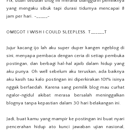
Fix, udah sebulan blog ini merana dianggurin pemiliknya
yang mengaku sibuk tapi durasi tidurnya mencapai 8
jam per hari. -_____-
OMEGOT I WISH I COULD SLEEPLESS. T______T
Jujur kacang ijo lah aku super duper kangen ngeblog di
sini, menyapa pembaca dengan ceria di setiap pembuka
postingan, dan berbagi hal-hal ajaib dalam hidup yang
aku punya. Oh well sebelum aku teruskan, ada baiknya
aku kasih tau kalo postingan ini diperkirakan 101% isinya
nggak berfaedah. Karena sang pemilik blog mau curhat
ngalor-ngidul akibat merasa bersalah meninggalkan
blognya tanpa kepastian dalam 30 hari belakangan ini.
Jadi, buat kamu yang mampir ke postingan ini buat nyari
pencerahan hidup ato kunci jawaban ujian nasional,