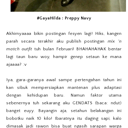
#GayaHilda : Preppy Navy
Akhirnyaaaa bikin postingan fesyen lagi! Hiks, kangen
parah secara terakhir aku publish postingan
mix 'n
match outfit
tuh bulan Februari! BHAHAHAHAK bentar
lagi taun baru woy, hampir genep setaun ke mana
ajaaaa? :v
Iya, gara-garanya awal sampe pertengahan tahun ini
kan sibuk mempersiapkan mantenan plus adaptasi
dengan kehidupan baru. Namun faktor utama
sebenernya tuh sekarang aku GENDATS (baca: ndut)
banget euyy. Bayangin aja, setahun belakangan ini
bobotku naik 10 kilo! Ibaratnya itu daging sapi, kalo
dimasak jadi rawon bisa buat ngasih sarapan warga