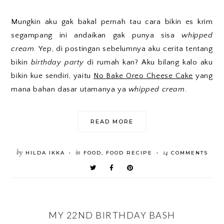
Mungkin aku gak bakal pernah tau cara bikin es krim
segampang ini andaikan gak punya sisa
whipped
cream
. Yep, di postingan sebelumnya aku cerita tentang
bikin
birthday party
di rumah kan? Aku bilang kalo aku
bikin kue sendiri, yaitu
No Bake Oreo Cheese Cake
yang
mana bahan dasar utamanya ya
whipped cream
.
READ MORE
by
in
14
HILDA IKKA
FOOD
,
FOOD RECIPE
COMMENTS
•
•
MY 22ND BIRTHDAY BASH