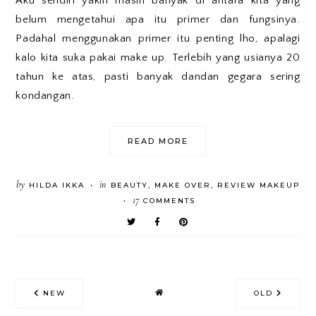
Aku sendiri yakin masih banyak di antara kita yang
belum mengetahui apa itu primer dan fungsinya.
Padahal menggunakan primer itu penting lho, apalagi
kalo kita suka pakai make up. Terlebih yang usianya 20
tahun ke atas, pasti banyak dandan gegara sering
kondangan.
READ MORE
by
in
HILDA IKKA
BEAUTY
,
MAKE OVER
,
REVIEW MAKEUP
•
17
COMMENTS
•
NEW
OLD