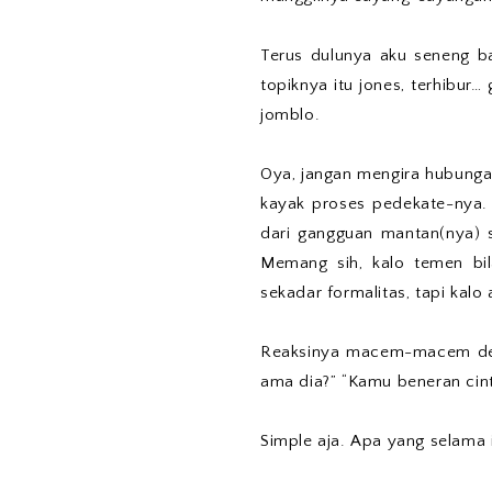
Terus dulunya aku seneng b
topiknya itu jones, terhibur…
jomblo.
Oya, jangan mengira hubungan
kayak proses pedekate-nya. 
dari gangguan mantan(nya) 
Memang sih, kalo temen bila
sekadar formalitas, tapi kalo
Reaksinya macem-macem deh.
ama dia?” “Kamu beneran cinta
Simple aja. Apa yang selama i