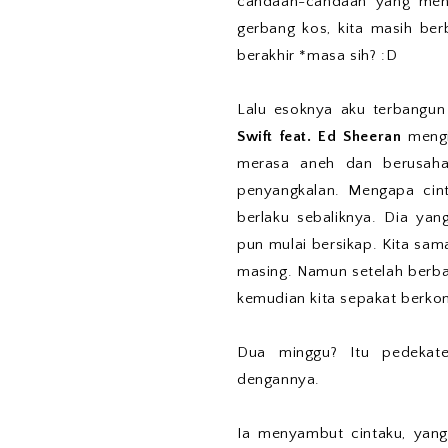
candaan-candaan yang meng
gerbang kos, kita masih ber
berakhir *masa sih? :D
Lalu esoknya aku terbangun
Swift feat. Ed Sheeran
mengir
merasa aneh dan berusaha
penyangkalan. Mengapa cinta
berlaku sebaliknya. Dia yan
pun mulai bersikap. Kita sa
masing. Namun setelah berbag
kemudian kita sepakat berko
Dua minggu? Itu pedekate
dengannya.
Ia menyambut cintaku, yang 