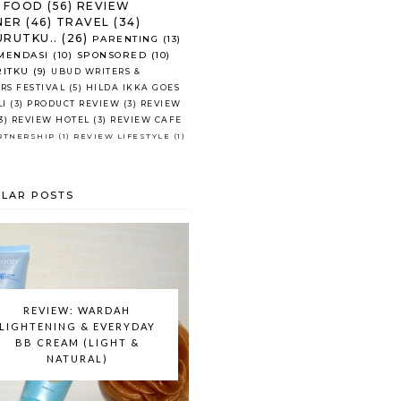
FOOD
(56)
REVIEW
NER
(46)
TRAVEL
(34)
RUTKU..
(26)
PARENTING
(13)
MENDASI
(10)
SPONSORED
(10)
RITKU
(9)
UBUD WRITERS &
RS FESTIVAL
(5)
HILDA IKKA GOES
LI
(3)
PRODUCT REVIEW
(3)
REVIEW
3)
REVIEW HOTEL
(3)
REVIEW CAFE
RTNERSHIP
(1)
REVIEW LIFESTYLE
(1)
LAR POSTS
REVIEW: WARDAH
LIGHTENING & EVERYDAY
BB CREAM (LIGHT &
NATURAL)