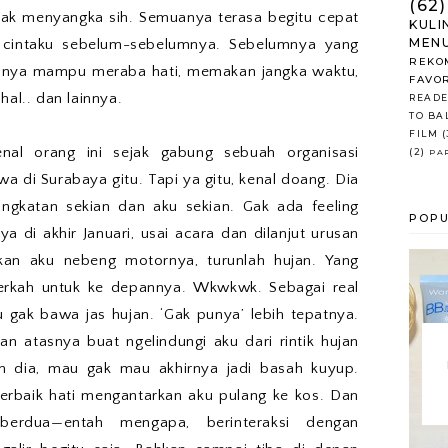
(62)
tak menyangka sih. Semuanya terasa begitu cepat
KULI
MENU
ah cintaku sebelum-sebelumnya. Sebelumnya yang
REKO
anya mampu meraba hati, memakan jangka waktu,
FAVO
hal.. dan lainnya.
READE
TO BA
FILM
(
enal orang ini sejak gabung sebuah organisasi
(2)
PA
a di Surabaya gitu. Tapi ya gitu, kenal doang. Dia
 angkatan sekian dan aku sekian. Gak ada feeling
POPU
 di akhir Januari, usai acara dan dilanjut urusan
kan aku nebeng motornya, turunlah hujan. Yang
rkah untuk ke depannya. Wkwkwk. Sebagai real
 gak bawa jas hujan. ‘Gak punya’ lebih tepatnya.
an atasnya buat ngelindungi aku dari rintik hujan
n dia, mau gak mau akhirnya jadi basah kuyup.
erbaik hati mengantarkan aku pulang ke kos. Dan
berdua—entah mengapa, berinteraksi dengan