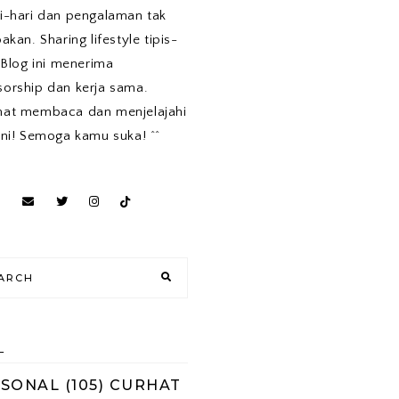
i-hari dan pengalaman tak
pakan. Sharing lifestyle tipis-
. Blog ini menerima
orship dan kerja sama.
mat membaca dan menjelajahi
ini! Semoga kamu suka! ^^
L
RSONAL
(105)
CURHAT