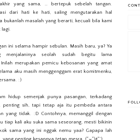
i akhir yang sama, … bertepuk sebelah tangan.
CONT
asi dari hati ke hati, saling mengutarakan hal
bukanlah masalah yang berarti, kecuali bila kami
lagi.
gan ini selama hampir sebulan. Masih baru, ya? Ya
 menjalaninya seolah sudah begitu lama
? Inilah merupakan pemicu kebosanan yang amat
 selama aku masih menggenggam erat komitmenku,
ersama. :)
lam hidup semenjak punya pasangan, terkadang
FOL
 penting sih, tapi tetap aja itu pembeda antara
n yang tidak. :D Contohnya, memanggil dengan
u tiap kali aku suka sama seseorang, mesti bikinin
 kok sama yang ini nggak nemu yaa? Gapapa lah
yang penting kesannya tetap mesra. (˘⌣˘)ε˘`)