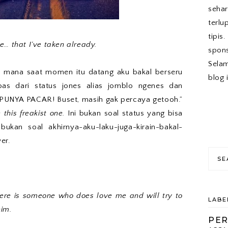
sehar
terlu
tipis
e… that I’ve taken already.
spons
Sela
di mana saat momen itu datang aku bakal berseru
blog 
bas dari status jones alias jomblo ngenes dan
PUNYA PACAR! Buset, masih gak percaya getooh.”
 this freakist one.
Ini bukan soal status yang bisa
kan soal akhirnya-aku-laku-juga-kirain-bakal-
er.
here is someone who does love me and will try to
LABE
him.
PE