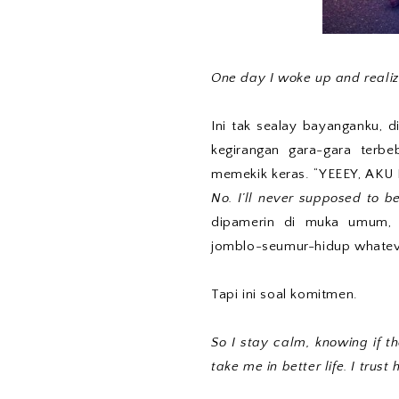
One day I woke up and realiz
Ini tak sealay bayanganku, 
kegirangan gara-gara terbe
memekik keras. “YEEEY, AKU 
No. I’ll never supposed to be
dipamerin di muka umum, bu
jomblo-seumur-hidup whatev
Tapi ini soal komitmen.
So I stay calm, knowing if t
take me in better life. I trust 