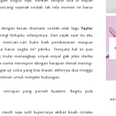
alir begitu saja. Bahkan sampai tiba di depan
bincang sejenak seolah tak rela momen ini harus
 dengan kesan dramatis seolah-olah lagu
Taylor
ingi hidupku selanjutnya. Dan sejak saat itu aku
 mencari-cari bukti baik pembenaran maupun
 harus segila ini? pikirku. Ternyata hal ini pun
g mulai menangkap sinyal-sinyal gak jelas dariku
ma-sama merespon dengan harapan denial masing-
ai uji coba yang kita lewati, akhirnya dua minggu
mitmen untuk menjalin hubungan.
 tercepat yang pernah kualami. Begitu pula
AR
masih saja sulit kupercaya akibat kisah cintaku