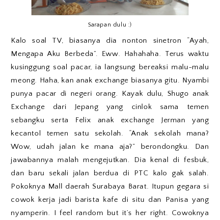
Sarapan dulu :)
Kalo soal TV, biasanya dia nonton sinetron “Ayah,
Mengapa Aku Berbeda”. Eww. Hahahaha. Terus waktu
kusinggung soal pacar, ia langsung bereaksi malu-malu
meong. Haha, kan anak exchange biasanya gitu. Nyambi
punya pacar di negeri orang. Kayak dulu, Shugo anak
Exchange dari Jepang yang cinlok sama temen
sebangku serta Felix anak exchange Jerman yang
kecantol temen satu sekolah. “Anak sekolah mana?
Wow, udah jalan ke mana aja?” berondongku. Dan
jawabannya malah mengejutkan. Dia kenal di fesbuk,
dan baru sekali jalan berdua di PTC kalo gak salah.
Pokoknya Mall daerah Surabaya Barat. Itupun gegara si
cowok kerja jadi barista kafe di situ dan Panisa yang
nyamperin. I feel random but it’s her right. Cowoknya