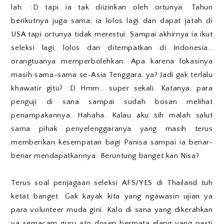
lah. :D tapi ia tak diizinkan oleh ortunya. Tahun
berikutnya juga sama, ia lolos lagi dan dapat jatah di
USA tapi ortunya tidak merestui. Sampai akhirnya ia ikut
seleksi lagi, lolos dan ditempatkan di Indonesia…
orangtuanya memperbolehkan. Apa karena lokasinya
masih sama-sama se-Asia Tenggara, ya? Jadi gak terlalu
khawatir gitu? :D Hmm… super sekali. Katanya, para
penguji di sana sampai sudah bosan melihat
penampakannya. Hahaha. Kalau aku sih malah salut
sama pihak penyelenggaranya yang masih terus
memberikan kesempatan bagi Panisa sampai ia benar-
benar mendapatkannya. Beruntung banget kan Nisa?
Terus soal penjagaan seleksi AFS/YES di Thailand tuh
ketat banget. Gak kayak kita yang ngawasin ujian ya
para volunteer muda gini. Kalo di sana yang dikerahkan
ya semacam guru ato dosen bermata elang yang pasti