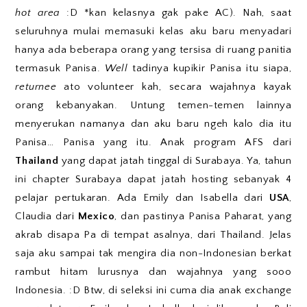
hot area
:D *kan kelasnya gak pake AC). Nah, saat
seluruhnya mulai memasuki kelas aku baru menyadari
hanya ada beberapa orang yang tersisa di ruang panitia
termasuk Panisa.
Well
tadinya kupikir Panisa itu siapa,
returnee
ato volunteer kah, secara wajahnya kayak
orang kebanyakan. Untung temen-temen lainnya
menyerukan namanya dan aku baru ngeh kalo dia itu
Panisa… Panisa yang itu. Anak program AFS dari
Thailand
yang dapat jatah tinggal di Surabaya. Ya, tahun
ini chapter Surabaya dapat jatah hosting sebanyak 4
pelajar pertukaran. Ada Emily dan Isabella dari
USA
,
Claudia dari
Mexico
, dan pastinya Panisa Paharat, yang
akrab disapa Pa di tempat asalnya, dari Thailand. Jelas
saja aku sampai tak mengira dia non-Indonesian berkat
rambut hitam lurusnya dan wajahnya yang sooo
Indonesia. :D Btw, di seleksi ini cuma dia anak exchange