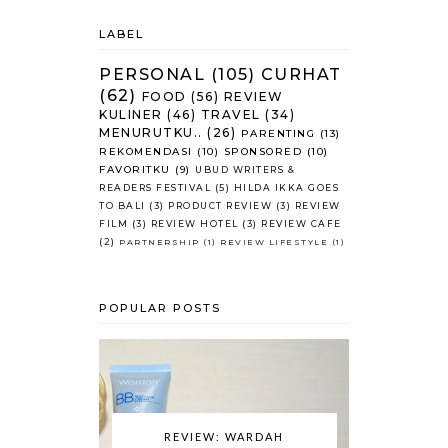
LABEL
PERSONAL
(105)
CURHAT
(62)
FOOD
(56)
REVIEW
KULINER
(46)
TRAVEL
(34)
MENURUTKU..
(26)
PARENTING
(13)
REKOMENDASI
(10)
SPONSORED
(10)
FAVORITKU
(9)
UBUD WRITERS &
READERS FESTIVAL
(5)
HILDA IKKA GOES
TO BALI
(3)
PRODUCT REVIEW
(3)
REVIEW
FILM
(3)
REVIEW HOTEL
(3)
REVIEW CAFE
(2)
PARTNERSHIP
(1)
REVIEW LIFESTYLE
(1)
POPULAR POSTS
REVIEW: WARDAH