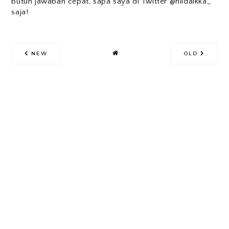
butuh jawaban cepat, sapa saya di Twitter @hildaikka_
saja!
NEW
OLD