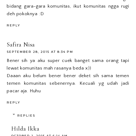
bidang gara-gara komunitas, ikut komunitas ngga rugi
deh pokoknya :D
REPLY
Safira Nisa
SEPTEMBER 28, 2015 AT 8:34 PM
Bener sih ya aku super cuek banget sama orang tapi
lewat komunitas mah rasanya beda x))
Daaan aku belum bener bener deket sih sama temen
temen komunitas sebenernya. Kecuali yg udah jadi
pacar aja. Huhu
REPLY
REPLIES
Hilda Ikka
OCTOBER 1, 2015 AT 6:14 AM