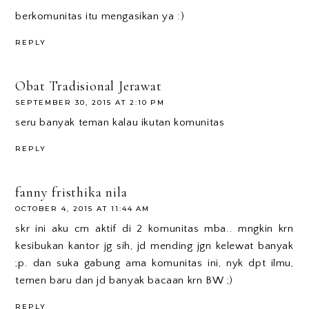
berkomunitas itu mengasikan ya :)
REPLY
Obat Tradisional Jerawat
SEPTEMBER 30, 2015 AT 2:10 PM
seru banyak teman kalau ikutan komunitas
REPLY
fanny fristhika nila
OCTOBER 4, 2015 AT 11:44 AM
skr ini aku cm aktif di 2 komunitas mba.. mngkin krn
kesibukan kantor jg sih, jd mending jgn kelewat banyak
;p. dan suka gabung ama komunitas ini, nyk dpt ilmu,
temen baru dan jd banyak bacaan krn BW ;)
REPLY