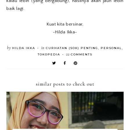
kalau lebih (yang bergabung), hasilnya akan jauh lebih
baik lagi.
Kuat kita bersinar,
-Hilda Ikka-
by
in
HILDA IKKA
CURHATAN (SOK) PENTING
,
PERSONAL
,
•
22
TOKOPEDIA
COMMENTS
•
similar posts to check out