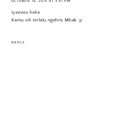
OCTOBER 16, 2015 AT 3:41 PM
Iyeeees hehe
Kamu sih terlalu ngehits Mbak :p
REPLY