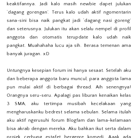
keaktifannya. Jadi kalo masih newbie dapet julukan
‘dagang gorengan’. Terus kalo udah aktif ngomentarin
sana-sini bisa naik pangkat jadi ‘dagang nasi goreng’
dan seterusnya. Julukan itu akan selalu nempel di profil
anggota dan otomatis terupdate kalo udah naik
pangkat. Muahahaha lucu aja sih. Berasa temenan ama
banyak juragan. xD
Untungnya kesepian forum ini hanya sesaat. Setelah aku
dan beberapa anggota baru muncul, para anggota lama
pun mulai aktif di berbagai thread. Aih senengnya!
Orangnya seru-seru. Apalagi pas liburan kenaikan kelas
3 SMA, aku tertimpa musibah kecelakaan yang
mengharuskanku bedrest selama sebulan. Selama itulah
aku aktif ngerusuhi forum Blogfam dan lama-kelamaan
bisa akrab dengan mereka. Aku bahkan ikut serta dalam
projek cerbung estafet bergenre komedi. Aaak ada