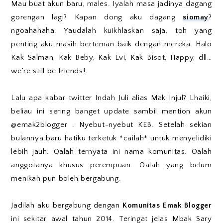
Mau buat akun baru, males. Iyalah masa jadinya dagang
gorengan lagi? Kapan dong aku dagang
siomay
?
ngoahahaha. Yaudalah kuikhlaskan saja, toh yang
penting aku masih berteman baik dengan mereka. Halo
Kak Salman, Kak Beby, Kak Evi, Kak Bisot, Happy, dll…
we’re still be friends!
Lalu apa kabar twitter Indah Juli alias Mak Injul? Lhaiki,
beliau ini sering banget update sambil mention akun
@emak2blogger . Nyebut-nyebut KEB. Setelah sekian
bulannya baru hatiku terketuk *cailah* untuk menyelidiki
lebih jauh. Oalah ternyata ini nama komunitas. Oalah
anggotanya khusus perempuan. Oalah yang belum
menikah pun boleh bergabung.
Jadilah aku bergabung dengan
Komunitas Emak Blogger
ini sekitar awal tahun 2014. Teringat jelas Mbak Sary