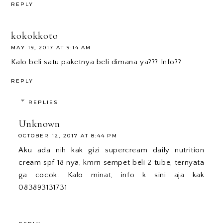
REPLY
kokokkoto
MAY 19, 2017 AT 9:14 AM
Kalo beli satu paketnya beli dimana ya??? Info??
REPLY
REPLIES
Unknown
OCTOBER 12, 2017 AT 8:44 PM
Aku ada nih kak gizi supercream daily nutrition
cream spf 18 nya, kmrn sempet beli 2 tube, ternyata
ga cocok. Kalo minat, info k sini aja kak
083893131731