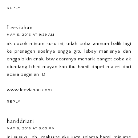
REPLY
Leeviahan
MAY 5, 2016 AT 9:29 AM
ak cocok minum susu ini, udah coba anmum balik lagi
ke prenagen soalnya engga gitu lebay manisnya dan
engga bikin enak, btw acaranya menarik banget coba ak
diundang hihihi mayan kan ibu hamil dapet materi dari
acara beginian :D
www.leeviahan.com
REPLY
handdriati
MAY 5, 2016 AT 3:00 PM
ini susuku, eh...maksute aku juga selama hamil minume