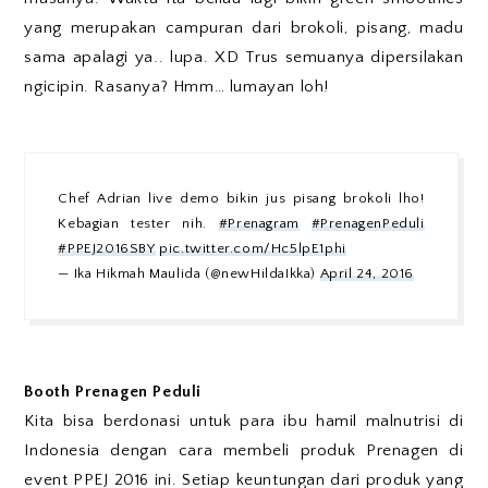
yang merupakan campuran dari brokoli, pisang, madu
sama apalagi ya.. lupa. XD Trus semuanya dipersilakan
ngicipin. Rasanya? Hmm… lumayan loh!
Chef Adrian live demo bikin jus pisang brokoli lho!
Kebagian tester nih.
#Prenagram
#PrenagenPeduli
#PPEJ2016SBY
pic.twitter.com/Hc5lpE1phi
— Ika Hikmah Maulida (@newHildaIkka)
April 24, 2016
Booth Prenagen Peduli
Kita bisa berdonasi untuk para ibu hamil malnutrisi di
Indonesia dengan cara membeli produk Prenagen di
event PPEJ 2016 ini. Setiap keuntungan dari produk yang