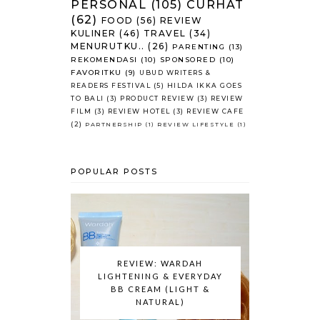
PERSONAL
(105)
CURHAT
(62)
FOOD
(56)
REVIEW
KULINER
(46)
TRAVEL
(34)
MENURUTKU..
(26)
PARENTING
(13)
REKOMENDASI
(10)
SPONSORED
(10)
FAVORITKU
(9)
UBUD WRITERS &
READERS FESTIVAL
(5)
HILDA IKKA GOES
TO BALI
(3)
PRODUCT REVIEW
(3)
REVIEW
FILM
(3)
REVIEW HOTEL
(3)
REVIEW CAFE
(2)
PARTNERSHIP
(1)
REVIEW LIFESTYLE
(1)
POPULAR POSTS
REVIEW: WARDAH
LIGHTENING & EVERYDAY
BB CREAM (LIGHT &
NATURAL)