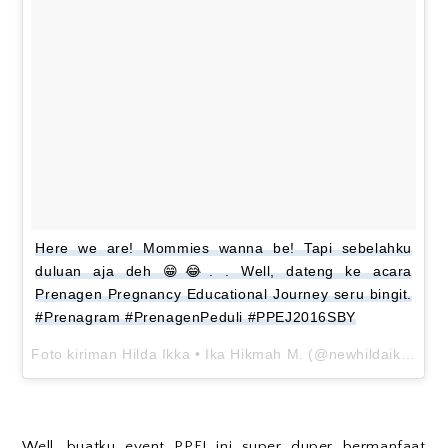
Here we are! Mommies wanna be! Tapi sebelahku
duluan aja deh 😁😂. . Well, dateng ke acara
Prenagen Pregnancy Educational Journey seru bingit.
#Prenagram #PrenagenPeduli #PPEJ2016SBY
Foto kiriman Hilda Ikka • Ika Hikmah M. (@newhildaikka) pada
Well, buatku event PPEJ ini super duper bermanfaat