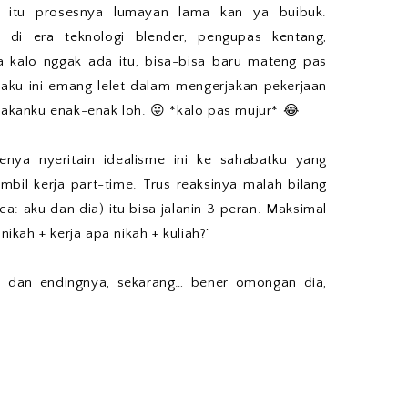
itu prosesnya lumayan lama kan ya buibuk.
p di era teknologi blender, pengupas kentang,
 kalo nggak ada itu, bisa-bisa baru mateng pas
aku ini emang lelet dalam mengerjakan pekerjaan
akanku enak-enak loh. 😛 *kalo pas mujur* 😂
enya nyeritain idealisme ini ke sahabatku yang
ambil kerja part-time. Trus reaksinya malah bilang
aca: aku dan dia) itu bisa jalanin 3 peran. Maksimal
 nikah + kerja apa nikah + kuliah?”
an dan endingnya, sekarang… bener omongan dia,