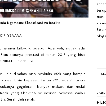
sehar
terlu
tipis
Dunia Ngampus: Ekspektasi vs Realita
spons
Sela
2017. YEAAAA
blog 
momennya krik-krik buatku. Apa yah, nggak ada
.
Satu-satunya prestasi di tahun 2016 yang bisa
 NIKAH. Ealaah… :v
uh kalo dibahas bisa nimbulin efek yang hampir
korea: bikin bapeeer. Tahun 2016 adalah tahun
, sukanya gegoleran, banyak makan, dan mulai
LABE
Rank yang tiba-tiba seluncuran bebasss walau
tin. Serah deh serah.
PE