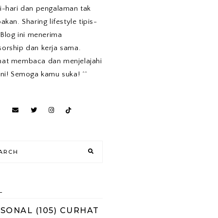
i-hari dan pengalaman tak
pakan. Sharing lifestyle tipis-
. Blog ini menerima
orship dan kerja sama.
mat membaca dan menjelajahi
ini! Semoga kamu suka! ^^
L
RSONAL
(105)
CURHAT