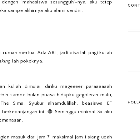
 dengan ‘mahasiswa sesungguh’-nya, aku tetep
CONT
a sampe akhirnya aku alami sendiri.
i rumah mertua. Ada ART, jadi bisa lah pagi kuliah
sking
lah pokoknya.
an kuliah dimulai, diriku mageeeer paraaaaaah
ebih sampe bulan puasa hidupku gegoleran mulu,
FOL
he Sims. Syukur alhamdulillah, beasiswa EF
berkepanjangan ini. 😂 Seminggu minimal 3x aku
pemanasan.
gian masuk dari jam 7, maksimal jam 1 siang udah