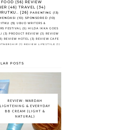
FOOD
(56)
REVIEW
NER
(46)
TRAVEL
(34)
RUTKU..
(26)
PARENTING
(13)
MENDASI
(10)
SPONSORED
(10)
RITKU
(9)
UBUD WRITERS &
RS FESTIVAL
(5)
HILDA IKKA GOES
LI
(3)
PRODUCT REVIEW
(3)
REVIEW
3)
REVIEW HOTEL
(3)
REVIEW CAFE
RTNERSHIP
(1)
REVIEW LIFESTYLE
(1)
LAR POSTS
REVIEW: WARDAH
LIGHTENING & EVERYDAY
BB CREAM (LIGHT &
NATURAL)