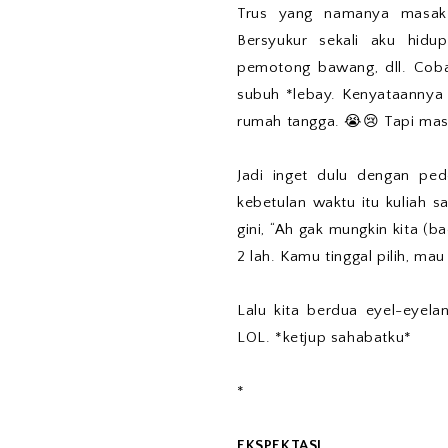
Trus yang namanya masak 
Bersyukur sekali aku hidu
pemotong bawang, dll. Coba
subuh *lebay. Kenyataannya 
rumah tangga. 😭😢 Tapi mas
Jadi inget dulu dengan ped
kebetulan waktu itu kuliah s
gini, “Ah gak mungkin kita (b
2 lah. Kamu tinggal pilih, mau
Lalu kita berdua eyel-eyel
LOL. *ketjup sahabatku*
*
EKSPEKTASI