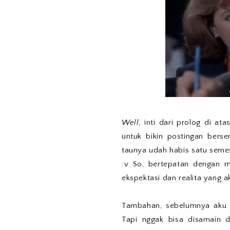
Well
, inti dari prolog di a
untuk bikin postingan berse
taunya udah habis satu semes
:v So, bertepatan dengan m
ekspektasi dan realita yang a
Tambahan, sebelumnya aku m
Tapi nggak bisa disamain 