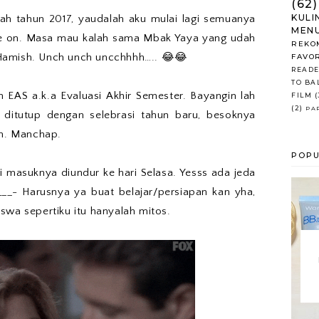
(62)
KULI
 udah tahun 2017, yaudalah aku mulai lagi semuanya
MENU
ve on. Masa mau kalah sama Mbak Yaya yang udah
REKO
Hamish. Unch unch uncchhhh….. 😂😂
FAVO
READE
TO BA
 EAS a.k.a Evaluasi Akhir Semester. Bayangin lah
FILM
(
(2)
PA
 ditutup dengan selebrasi tahun baru, besoknya
an. Manchap.
POPU
i masuknya diundur ke hari Selasa. Yesss ada jeda
___- Harusnya ya buat belajar/persiapan kan yha,
swa sepertiku itu hanyalah mitos.