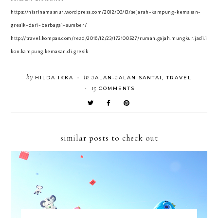
https://nisrinamasnur.wordpress.com/2012/03/13/sejarah-kampung-kemasan-
gresik-dari-berbagai-sumber/
http://travel.kompas.com/read/2016/12/23/172100527/rumah.gajah.mungkur.jadi.i
kon.kampung.kemasan.di.gresik
by
in
HILDA IKKA
JALAN-JALAN SANTAI
,
TRAVEL
•
15
COMMENTS
•
similar posts to check out