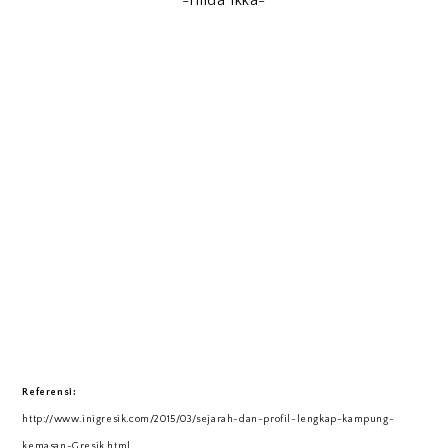
-Hilda Ikka-
Referensi:
http://www.inigresik.com/2015/03/sejarah-dan-profil-lengkap-kampung-
kemasan-Gresik.html