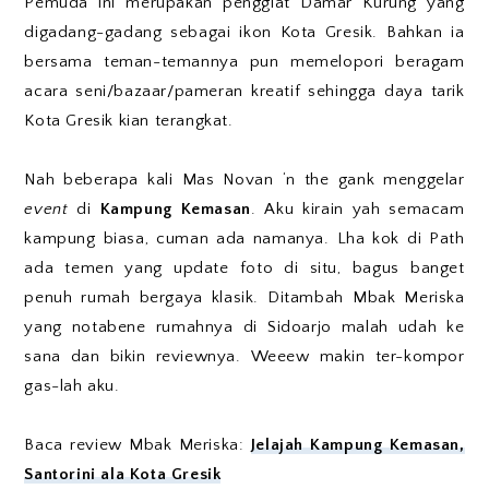
Pemuda ini merupakan penggiat Damar Kurung yang
digadang-gadang sebagai ikon Kota Gresik. Bahkan ia
bersama teman-temannya pun memelopori beragam
acara seni/bazaar/pameran kreatif sehingga daya tarik
Kota Gresik kian terangkat.
Nah beberapa kali Mas Novan ‘n the gank menggelar
event
di
Kampung Kemasan
. Aku kirain yah semacam
kampung biasa, cuman ada namanya. Lha kok di Path
ada temen yang update foto di situ, bagus banget
penuh rumah bergaya klasik. Ditambah Mbak Meriska
yang notabene rumahnya di Sidoarjo malah udah ke
sana dan bikin reviewnya. Weeew makin ter-kompor
gas-lah aku.
Baca review Mbak Meriska:
Jelajah Kampung Kemasan,
Santorini ala Kota Gresik