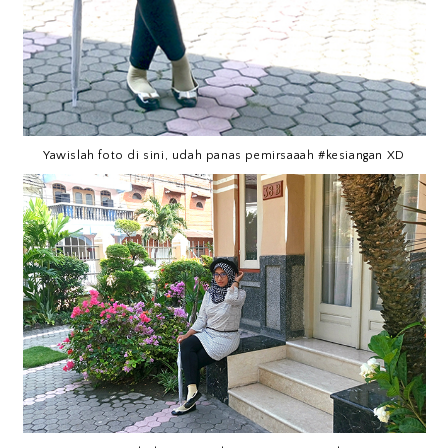
Yawislah foto di sini, udah panas pemirsaaah #kesiangan XD