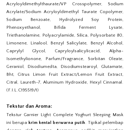
Acryloyldimethylthaurate/VP Crosspolymer, Sodium
Acrylate/Sodium Acryloyldimethyl Taurate Copolymer,
Sodium Benzoate, Hydrolyzed Soy Protein,
Phenoxyethanol, Bifida Ferment Lysate,
Triethanolamine, Polyacrylamide, Silica, Polysorbate 80,
Limonene, Linalool, Benzyl Salicylate, Benzyl Alcohol,
Caprylyl Glycol, Capryloylsalicylicacid, Alpha-
Isomethylionone, Parfum/Fragrance, Sorbitan Oleate,
Geraniol, Disodiumedta, Disodiumstearoyl, Glutamate,
Bht, Citrus Limon Fruit Extract/Lemon Fruit Extract,
Citral, Laureth-7, Aluminum Hydroxide, Hexyl Cinnamal.
(F.I.L.C195519/1)
Tekstur dan Aroma:
Tekstur Garnier Light Complete Yoghurt Sleeping Mask
ini berupa
krim kental berwarna putih
. Tipikal pelembap