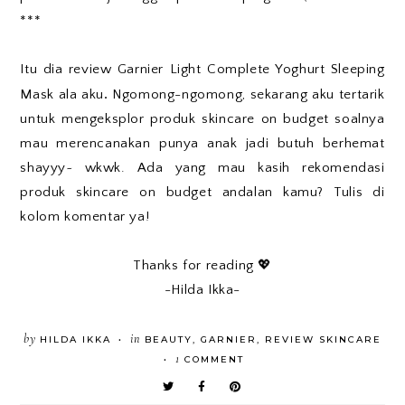
***
Itu dia review Garnier Light Complete Yoghurt Sleeping
.
Mask
ala aku
Ngomong-ngomong, sekarang aku tertarik
untuk mengeksplor produk skincare on budget soalnya
mau merencanakan punya anak jadi butuh berhemat
shayyy~ wkwk. Ada yang mau kasih rekomendasi
produk skincare on budget andalan kamu? Tulis di
kolom komentar ya!
Thanks for reading 💖
-Hilda Ikka-
by
in
HILDA IKKA
BEAUTY
,
GARNIER
,
REVIEW SKINCARE
•
1
COMMENT
•