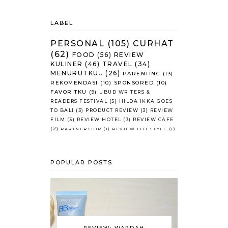
LABEL
PERSONAL
(105)
CURHAT
(62)
FOOD
(56)
REVIEW
KULINER
(46)
TRAVEL
(34)
MENURUTKU..
(26)
PARENTING
(13)
REKOMENDASI
(10)
SPONSORED
(10)
FAVORITKU
(9)
UBUD WRITERS &
READERS FESTIVAL
(5)
HILDA IKKA GOES
TO BALI
(3)
PRODUCT REVIEW
(3)
REVIEW
FILM
(3)
REVIEW HOTEL
(3)
REVIEW CAFE
(2)
PARTNERSHIP
(1)
REVIEW LIFESTYLE
(1)
POPULAR POSTS
REVIEW: WARDAH