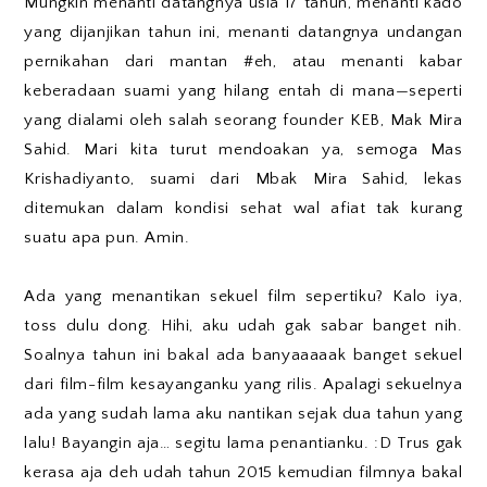
Mungkin menanti datangnya usia 17 tahun, menanti kado
yang dijanjikan tahun ini, menanti datangnya undangan
pernikahan dari mantan #eh, atau menanti kabar
keberadaan suami yang hilang entah di mana—seperti
yang dialami oleh salah seorang founder KEB, Mak Mira
Sahid. Mari kita turut mendoakan ya, semoga Mas
Krishadiyanto, suami dari Mbak Mira Sahid, lekas
ditemukan dalam kondisi sehat wal afiat tak kurang
suatu apa pun. Amin.
Ada yang menantikan sekuel film sepertiku? Kalo iya,
toss dulu dong. Hihi, aku udah gak sabar banget nih.
Soalnya tahun ini bakal ada banyaaaaak banget sekuel
dari film-film kesayanganku yang rilis. Apalagi sekuelnya
ada yang sudah lama aku nantikan sejak dua tahun yang
lalu! Bayangin aja… segitu lama penantianku. :D Trus gak
kerasa aja deh udah tahun 2015 kemudian filmnya bakal