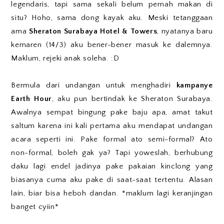
legendaris, tapi sama sekali belum pernah makan di
situ? Hoho, sama dong kayak aku. Meski tetanggaan
ama
Sheraton Surabaya Hotel & Towers
, nyatanya baru
kemaren (14/3) aku bener-bener masuk ke dalemnya.
Maklum, rejeki anak soleha. :D
Bermula dari undangan untuk menghadiri
kampanye
Earth Hour
, aku pun bertindak ke Sheraton Surabaya.
Awalnya sempat bingung pake baju apa, amat takut
saltum karena ini kali pertama aku mendapat undangan
acara seperti ini. Pake formal ato semi-formal? Ato
non-formal, boleh gak ya? Tapi yoweslah, berhubung
daku lagi endel jadinya pake pakaian kinclong yang
biasanya cuma aku pake di saat-saat tertentu. Alasan
lain, biar bisa heboh dandan. *maklum lagi keranjingan
banget cyiin*