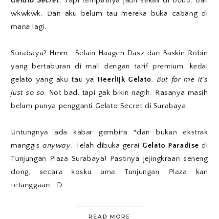
Gelato Secret
. Tapi tempatnya jauh sekali di Ubud, Bali
wkwkwk. Dan aku belum tau mereka buka cabang di
mana lagi.
Surabaya? Hmm… Selain Haagen Dasz dan Baskin Robin
yang bertaburan di mall dengan tarif premium, kedai
gelato yang aku tau ya
Heerlijk Gelato
.
But for me it’s
just so so.
Not bad, tapi gak bikin nagih. Rasanya masih
belum punya pengganti Gelato Secret di Surabaya.
Untungnya ada kabar gembira *dan bukan ekstrak
manggis
anyway
. Telah dibuka gerai
Gelato Paradise
di
Tunjungan Plaza Surabaya! Pastinya jejingkraan seneng
dong, secara kosku ama Tunjungan Plaza kan
tetanggaan. :D
READ MORE