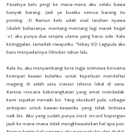
Pasalnya kalo pergi ke mana-mana aku selalu bawa
banyak barang. Jadi ya buatku semua barang itu
penting. :D Namun kalo udah soal taruhan nyawa
(duileh bahasanya, mentang-mentang lagi marak begal
:v), aku punya dua senjata utama yang harus ada. Kalo
ketinggalan, tamatlah riwayatku. *lebay XD Lagipula aku
baru menyadarinya Oktober tahun lalu.
Kala itu, aku menyambangi kota Jogja istimewa bersama
keempat kawan kuliahku untuk keperluan mendaftar
magang di salah satu stasiun televisi lokal di sana.
Karena rencana keberangkatan yang amat mendadak,
kami sepakat menaiki bis. Yang eksekutif pula, sebagai
antisipasi untuk kawan-kawanku yang tidak terbiasa
naik bis. Aku yang sudah punya
track record
bepergian
jauh ke mana-mana tidak mengkhawatirkan hal apa pun.
Namun begitu kali pertama aku menapaki bis dan duduk