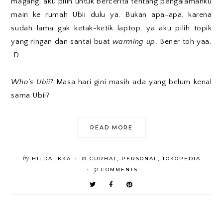
magang, aku pilih untuk bercerita tentang pengalamanku
main ke rumah Ubii dulu ya. Bukan apa-apa, karena
sudah lama gak ketak-ketik laptop, ya aku pilih topik
yang ringan dan santai buat
warming up
. Bener toh yaa.
:D
Who’s Ubii?
Masa hari gini masih ada yang belum kenal
sama Ubii?
READ MORE
by
in
HILDA IKKA
CURHAT
,
PERSONAL
,
TOKOPEDIA
•
51
COMMENTS
•