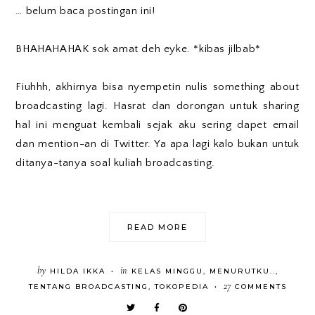
… belum baca postingan ini!
BHAHAHAHAK sok amat deh eyke. *kibas jilbab*
Fiuhhh, akhirnya bisa nyempetin nulis something about
broadcasting lagi. Hasrat dan dorongan untuk sharing
hal ini menguat kembali sejak aku sering dapet email
dan mention-an di Twitter. Ya apa lagi kalo bukan untuk
ditanya-tanya soal kuliah broadcasting.
READ MORE
by
in
HILDA IKKA
KELAS MINGGU
,
MENURUTKU..
,
•
27
TENTANG BROADCASTING
,
TOKOPEDIA
COMMENTS
•