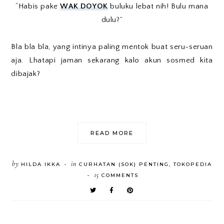
“Habis pake
WAK DOYOK
buluku lebat nih! Bulu mana
dulu?”
Bla bla bla, yang intinya paling mentok buat seru-seruan
aja. Lhatapi jaman sekarang kalo akun sosmed kita
dibajak?
READ MORE
by
in
HILDA IKKA
CURHATAN (SOK) PENTING
,
TOKOPEDIA
•
15
COMMENTS
•