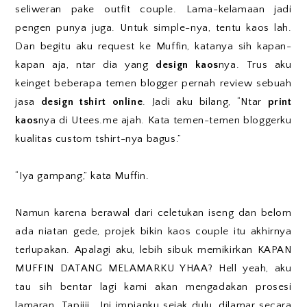
seliweran pake outfit couple. Lama-kelamaan jadi
pengen punya juga. Untuk simple-nya, tentu kaos lah.
Dan begitu aku request ke Muffin, katanya sih kapan-
kapan aja, ntar dia yang
design kaos
nya. Trus aku
keinget beberapa temen blogger pernah review sebuah
jasa
design tshirt online
. Jadi aku bilang, “Ntar
print
kaos
nya di Utees.me ajah. Kata temen-temen bloggerku
kualitas custom tshirt-nya bagus.”
“Iya gampang,” kata Muffin.
Namun karena berawal dari celetukan iseng dan belom
ada niatan gede, projek bikin kaos couple itu akhirnya
terlupakan. Apalagi aku, lebih sibuk memikirkan KAPAN
MUFFIN DATANG MELAMARKU YHAA? Hell yeah, aku
tau sih bentar lagi kami akan mengadakan prosesi
lamaran. Tapiiii… Ini impianku sejak dulu, dilamar secara