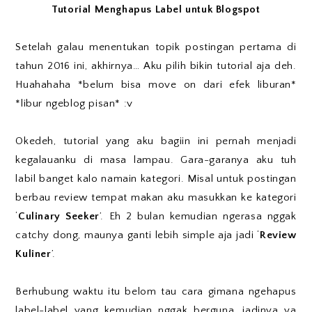
Tutorial Menghapus Label untuk Blogspot
Setelah galau menentukan topik postingan pertama di
tahun 2016 ini, akhirnya… Aku pilih bikin tutorial aja deh.
Huahahaha *belum bisa move on dari efek liburan*
*libur ngeblog pisan* :v
Okedeh, tutorial yang aku bagiin ini pernah menjadi
kegalauanku di masa lampau. Gara-garanya aku tuh
labil banget kalo namain kategori. Misal untuk postingan
berbau review tempat makan aku masukkan ke kategori
‘
Culinary Seeker
’. Eh 2 bulan kemudian ngerasa nggak
catchy dong, maunya ganti lebih simple aja jadi ‘
Review
Kuliner
’.
Berhubung waktu itu belom tau cara gimana ngehapus
label-label yang kemudian nggak berguna, jadinya ya