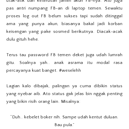
utak-atik dan keterusan jahilin akun FB-nya. Ato juga
pas antri numpang FB-an di laptop temen. Sewaktu
proses log out FB belum sukses tapi sudah ditinggal
ama yang punya akun, biasanya bakal jadi korban
keisengan yang pake sosmed berikutnya. Diacak-acak
dulu gituh hehe.
Terus tau password FB temen deket juga udah lumrah
gitu. Soalnya yah.. anak asrama itu modal rasa
percayanya kuat banget. #weselehh
Lagian kalo dibajak, palingan ya cuma dibikin status
yang nyebar aib. Ato status gak jelas bin nggak penting
yang bikin risih orang lain. Misalnya:
“Duh.. kebelet boker nih. Sampe udah kentut duluan.
Bau pula.”