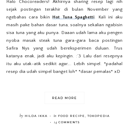
Halo Chocoreaders! Akhirnya sharing resep lagi nih
sejak postingan terakhir di bulan November yang
ngebahas cara bikin
Hot Tuna Spaghetti
. Kali ini aku
masih pake bahan dasar tuna, soalnya sekalian ngabisin
sisa tuna yang aku punya. Daaan udah lama aku pengen
nyoba masak steak tuna gara-gara baca postingan
Safira Nys yang udah bereksperimen duluan. Trus
katanya enak, jadi aku kepingin. :’3 Lalu dari resepnya
itu aku utak-atik sedikit agar…. Lebih simpel. *padahal
resep dia udah simpel banget loh* *dasar pemalas* xD
READ MORE
by
in
HILDA IKKA
FOOD RECIPE
,
TOKOPEDIA
•
14
COMMENTS
•