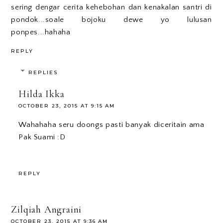
sering dengar cerita kehebohan dan kenakalan santri di
pondok...soale bojoku dewe yo lulusan
ponpes...hahaha
REPLY
REPLIES
Hilda Ikka
OCTOBER 23, 2015 AT 9:15 AM
Wahahaha seru doongs pasti banyak diceritain ama
Pak Suami :D
REPLY
Zilqiah Angraini
OCTOBER 23, 2015 AT 9:36 AM