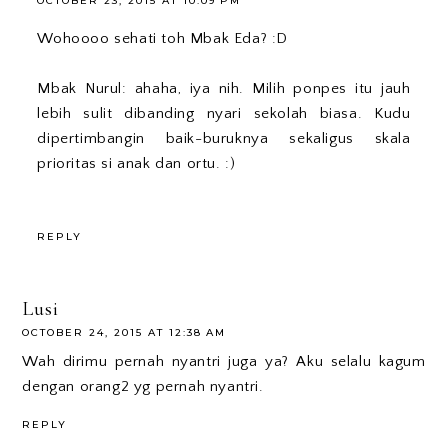
OCTOBER 23, 2015 AT 10:09 PM
Wohoooo sehati toh Mbak Eda? :D
Mbak Nurul: ahaha, iya nih. Milih ponpes itu jauh
lebih sulit dibanding nyari sekolah biasa. Kudu
dipertimbangin baik-buruknya sekaligus skala
prioritas si anak dan ortu. :)
REPLY
Lusi
OCTOBER 24, 2015 AT 12:38 AM
Wah dirimu pernah nyantri juga ya? Aku selalu kagum
dengan orang2 yg pernah nyantri.
REPLY