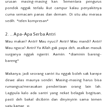
urusan masing-masing kan. Sementara pengurus
pondok nggak terlalu ikut campur kalau penyakitnya
cuma semacam panas dan demam. Di situ aku merasa
sedih. *telen kompresan*
2. … Apa-Apa Serba Antri
Mau makan? Antri! Mau nyuci? Antri! Mau mandi? Antri!
Mau ngaca? Antri! Ya Allah gak papa deh, asalkan masuk
surganya nggak ngantri. Aamiin. *diaminin bareng-
bareng*
Makanya, jadi seorang santri itu nggak boleh sak karepe
dewe alias maunya sendiri. Masing-masing harus bisa
rumangsa/merasakan penderitaan orang lain lah.
Lagipula kalo ada santri yang nekat belagak begituan,
pasti deh bakal dicibirin dan dinyinyirin sama temen
satu kamar. :p