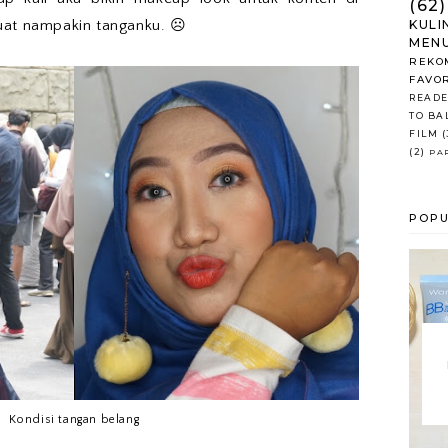
(62)
uat nampakin tanganku. ☹
KULI
MENU
REKO
FAVO
READE
TO BA
FILM
(
(2)
PA
POPU
Kondisi tangan belang