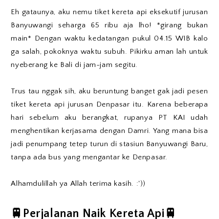
Eh gataunya, aku nemu tiket kereta api eksekutif jurusan
Banyuwangi seharga 65 ribu aja lho! *girang bukan
main* Dengan waktu kedatangan pukul 04.15 WIB kalo
ga salah, pokoknya waktu subuh. Pikirku aman lah untuk
nyeberang ke Bali di jam-jam segitu.
Trus tau nggak sih, aku beruntung banget gak jadi pesen
tiket kereta api jurusan Denpasar itu. Karena beberapa
hari sebelum aku berangkat, rupanya PT KAI udah
menghentikan kerjasama dengan Damri. Yang mana bisa
jadi penumpang tetep turun di stasiun Banyuwangi Baru,
tanpa ada bus yang mengantar ke Denpasar.
Alhamdulillah ya Allah terima kasih. :'))
🚆Perjalanan Naik Kereta Api🚆