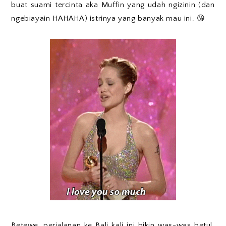
buat suami tercinta aka Muffin yang udah ngizinin (dan
ngebiayain HAHAHA) istrinya yang banyak mau ini. 😘
Betewe, perjalanan ke Bali kali ini bikin was-was betul.