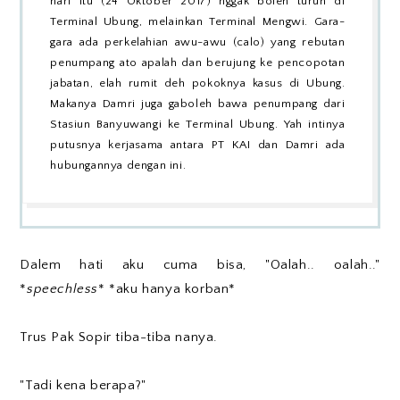
hari itu (24 Oktober 2017) nggak boleh turun di
Terminal Ubung, melainkan Terminal Mengwi. Gara-
gara ada perkelahian awu-awu (calo) yang rebutan
penumpang ato apalah dan berujung ke pencopotan
jabatan, elah rumit deh pokoknya kasus di Ubung.
Makanya Damri juga gaboleh bawa penumpang dari
Stasiun Banyuwangi ke Terminal Ubung. Yah intinya
putusnya kerjasama antara PT KAI dan Damri ada
hubungannya dengan ini.
Dalem hati aku cuma bisa, "Oalah.. oalah.."
*
speechless
* *aku hanya korban*
Trus Pak Sopir tiba-tiba nanya.
"Tadi kena berapa?"