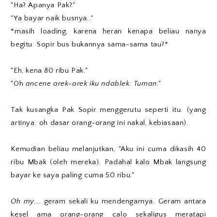
"Ha? Apanya Pak?"
"Ya bayar naik busnya.."
*masih loading, karena heran kenapa beliau nanya
begitu. Sopir bus bukannya sama-sama tau?*
"Eh, kena 80 ribu Pak."
"Oh
ancene arek-arek iku ndablek. Tuman.
"
Tak kusangka Pak Sopir menggerutu seperti itu. (yang
artinya: oh dasar orang-orang ini nakal, kebiasaan).
Kemudian beliau melanjutkan, "Aku ini cuma dikasih 40
ribu Mbak (oleh mereka). Padahal kalo Mbak langsung
bayar ke saya paling cuma 50 ribu."
Oh my....
geram sekali ku mendengarnya. Geram antara
kesel ama orang-orang calo sekaligus meratapi