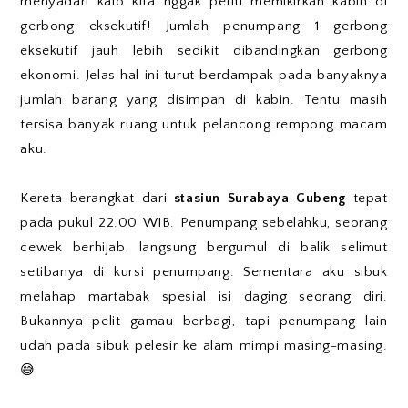
menyadari kalo kita nggak perlu memikirkan kabin di
gerbong eksekutif! Jumlah penumpang 1 gerbong
eksekutif jauh lebih sedikit dibandingkan gerbong
ekonomi. Jelas hal ini turut berdampak pada banyaknya
jumlah barang yang disimpan di kabin. Tentu masih
tersisa banyak ruang untuk pelancong rempong macam
aku.
Kereta berangkat dari
stasiun Surabaya Gubeng
tepat
pada pukul 22.00 WIB. Penumpang sebelahku, seorang
cewek berhijab, langsung bergumul di balik selimut
setibanya di kursi penumpang. Sementara aku sibuk
melahap martabak spesial isi daging seorang diri.
Bukannya pelit gamau berbagi, tapi penumpang lain
udah pada sibuk pelesir ke alam mimpi masing-masing.
😅