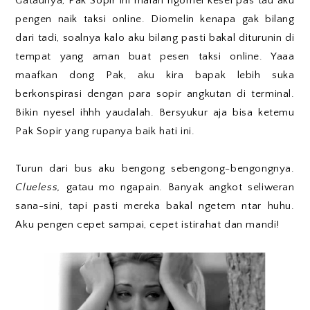
Gataunya, Pak Sopir ini malah ngomel kesel pas tau aku
pengen naik taksi online. Diomelin kenapa gak bilang
dari tadi, soalnya kalo aku bilang pasti bakal diturunin di
tempat yang aman buat pesen taksi online. Yaaa
maafkan dong Pak, aku kira bapak lebih suka
berkonspirasi dengan para sopir angkutan di terminal.
Bikin nyesel ihhh yaudalah. Bersyukur aja bisa ketemu
Pak Sopir yang rupanya baik hati ini.
Turun dari bus aku bengong sebengong-bengongnya.
Clueless,
gatau mo ngapain. Banyak angkot seliweran
sana-sini, tapi pasti mereka bakal ngetem ntar huhu.
Aku pengen cepet sampai, cepet istirahat dan mandi!