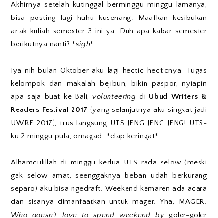
Akhirnya setelah kutinggal berminggu-minggu lamanya,
bisa posting lagi huhu kusenang. Maafkan kesibukan
anak kuliah semester 3 ini ya. Duh apa kabar semester
berikutnya nanti? *
sigh
*
Iya nih bulan Oktober aku lagi hectic-hecticnya. Tugas
kelompok dan makalah bejibun, bikin paspor, nyiapin
apa saja buat ke Bali,
volunteering
di
Ubud Writers &
Readers Festival 2017
(yang selanjutnya aku singkat jadi
UWRF 2017), trus langsung UTS JENG JENG JENG! UTS-
ku 2 minggu pula, omagad. *elap keringat*
Alhamdulillah di minggu kedua UTS rada selow (meski
gak selow amat, seenggaknya beban udah berkurang
separo) aku bisa ngedraft. Weekend kemaren ada acara
dan sisanya dimanfaatkan untuk mager. Yha, MAGER.
Who doesn't love to spend weekend by
goler-goler