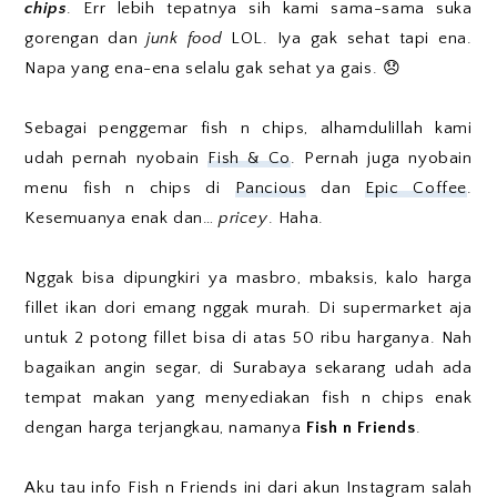
chips
. Err lebih tepatnya sih kami sama-sama suka
gorengan dan
junk food
LOL. Iya gak sehat tapi ena.
Napa yang ena-ena selalu gak sehat ya gais. 😞
Sebagai penggemar fish n chips, alhamdulillah kami
udah pernah nyobain
Fish & Co
. Pernah juga nyobain
menu fish n chips di
Pancious
dan
Epic Coffee
.
Kesemuanya enak dan…
pricey
. Haha.
Nggak bisa dipungkiri ya masbro, mbaksis, kalo harga
fillet ikan dori emang nggak murah. Di supermarket aja
untuk 2 potong fillet bisa di atas 50 ribu harganya. Nah
bagaikan angin segar, di Surabaya sekarang udah ada
tempat makan yang menyediakan fish n chips enak
dengan harga terjangkau, namanya
Fish n Friends
.
Aku tau info Fish n Friends ini dari akun Instagram salah