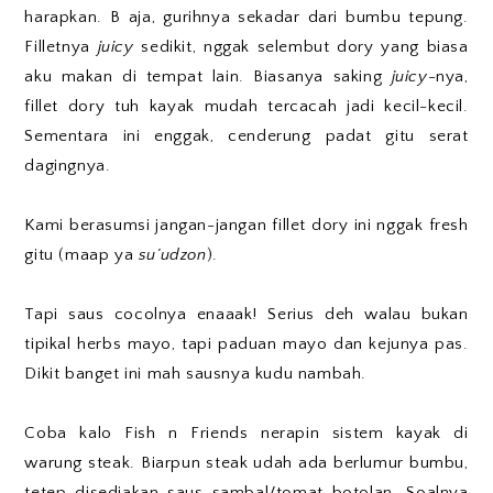
harapkan. B aja, gurihnya sekadar dari bumbu tepung.
Filletnya
juicy
sedikit, nggak selembut dory yang biasa
aku makan di tempat lain. Biasanya saking
juicy
-nya,
fillet dory tuh kayak mudah tercacah jadi kecil-kecil.
Sementara ini enggak, cenderung padat gitu serat
dagingnya.
Kami berasumsi jangan-jangan fillet dory ini nggak fresh
gitu (maap ya
su’udzon
).
Tapi saus cocolnya enaaak! Serius deh walau bukan
tipikal herbs mayo, tapi paduan mayo dan kejunya pas.
Dikit banget ini mah sausnya kudu nambah.
Coba kalo Fish n Friends nerapin sistem kayak di
warung steak. Biarpun steak udah ada berlumur bumbu,
tetep disediakan saus sambal/tomat botolan. Soalnya