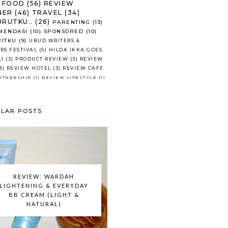
FOOD
(56)
REVIEW
NER
(46)
TRAVEL
(34)
RUTKU..
(26)
PARENTING
(13)
MENDASI
(10)
SPONSORED
(10)
RITKU
(9)
UBUD WRITERS &
RS FESTIVAL
(5)
HILDA IKKA GOES
LI
(3)
PRODUCT REVIEW
(3)
REVIEW
3)
REVIEW HOTEL
(3)
REVIEW CAFE
RTNERSHIP
(1)
REVIEW LIFESTYLE
(1)
LAR POSTS
REVIEW: WARDAH
LIGHTENING & EVERYDAY
BB CREAM (LIGHT &
NATURAL)