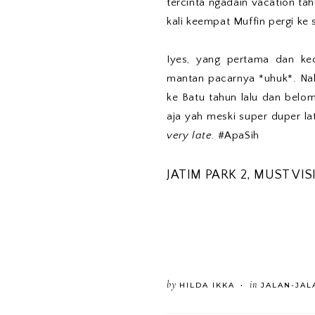
tercinta ngadain vacation tahu
kali keempat Muffin pergi k
Iyes, yang pertama dan ke
mantan pacarnya *uhuk*. Na
ke Batu tahun lalu dan belom
aja yah meski super duper la
very late.
#ApaSih
JATIM PARK 2, MUST VIS
by
in
HILDA IKKA
JALAN-JAL
•