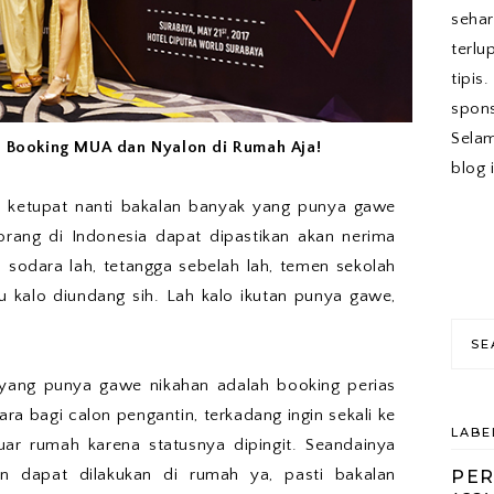
sehar
terlu
tipis
spons
Sela
 Booking MUA dan Nyalon di Rumah Aja!
blog 
an ketupat nanti bakalan banyak yang punya gawe
 orang di Indonesia dapat dipastikan akan nerima
 sodara lah, tetangga sebelah lah, temen sekolah
itu kalo diundang sih. Lah kalo ikutan punya gawe,
 yang punya gawe nikahan adalah booking perias
ra bagi calon pengantin, terkadang ingin sekali ke
LABE
ar rumah karena statusnya dipingit. Seandainya
n dapat dilakukan di rumah ya, pasti bakalan
PE