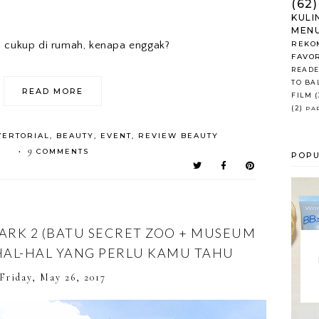
(62)
KULI
MENU
REKO
n cukup di rumah, kenapa enggak?
FAVO
READE
TO BA
READ MORE
FILM
(
(2)
PA
VERTORIAL
,
BEAUTY
,
EVENT
,
REVIEW BEAUTY
9
COMMENTS
•
POPU
PARK 2 (BATU SECRET ZOO + MUSEUM
HAL-HAL YANG PERLU KAMU TAHU
Friday, May 26, 2017