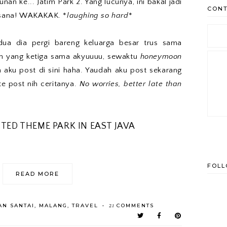
nan ke... Jatim Park 2. Yang lucunya, ini bakal jadi
CONT
e sana! WAKAKAK. *
laughing so hard
*
dua dia pergi bareng keluarga besar trus sama
h yang ketiga sama akyuuuu, sewaktu
honeymoon
 aku post di sini haha. Yaudah aku post sekarang
te post nih ceritanya.
No worries, better late than
ITED THEME PARK IN EAST JAVA
FOL
READ MORE
21
AN SANTAI
,
MALANG
,
TRAVEL
COMMENTS
•