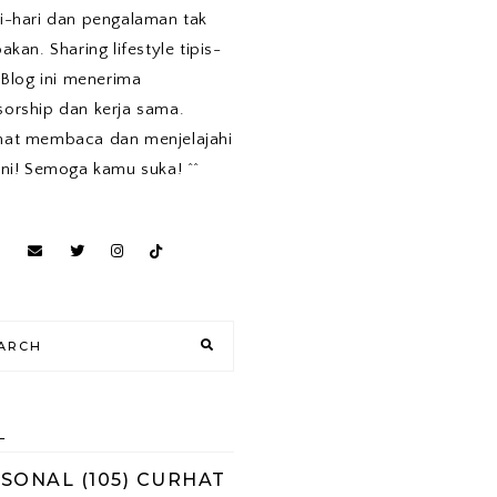
i-hari dan pengalaman tak
pakan. Sharing lifestyle tipis-
. Blog ini menerima
orship dan kerja sama.
mat membaca dan menjelajahi
ini! Semoga kamu suka! ^^
L
RSONAL
(105)
CURHAT