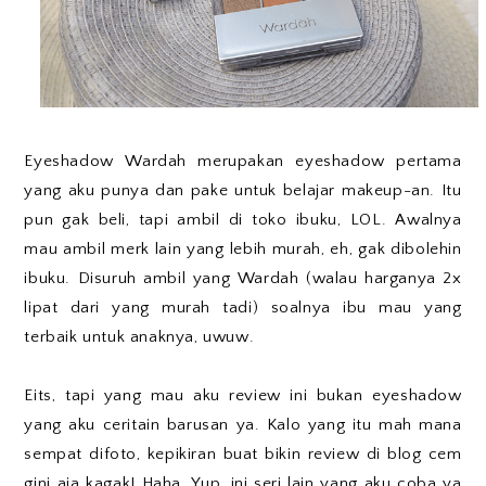
Eyeshadow Wardah merupakan eyeshadow pertama
yang aku punya dan pake untuk belajar makeup-an. Itu
pun gak beli, tapi ambil di toko ibuku, LOL. Awalnya
mau ambil merk lain yang lebih murah, eh, gak dibolehin
ibuku. Disuruh ambil yang Wardah (walau harganya 2x
lipat dari yang murah tadi) soalnya ibu mau yang
terbaik untuk anaknya, uwuw.
Eits, tapi yang mau aku review ini bukan eyeshadow
yang aku ceritain barusan ya. Kalo yang itu mah mana
sempat difoto, kepikiran buat bikin review di blog cem
gini aja kagak! Haha. Yup, ini seri lain yang aku coba ya