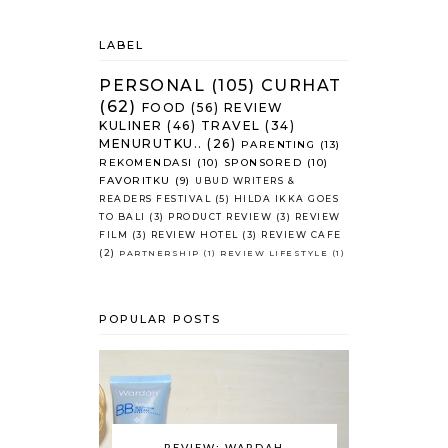
LABEL
PERSONAL
(105)
CURHAT
(62)
FOOD
(56)
REVIEW
KULINER
(46)
TRAVEL
(34)
MENURUTKU..
(26)
PARENTING
(13)
REKOMENDASI
(10)
SPONSORED
(10)
FAVORITKU
(9)
UBUD WRITERS &
READERS FESTIVAL
(5)
HILDA IKKA GOES
TO BALI
(3)
PRODUCT REVIEW
(3)
REVIEW
FILM
(3)
REVIEW HOTEL
(3)
REVIEW CAFE
(2)
PARTNERSHIP
(1)
REVIEW LIFESTYLE
(1)
POPULAR POSTS
REVIEW: WARDAH