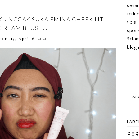
sehar
terlu
KU NGGAK SUKA EMINA CHEEK LIT
tipis
CREAM BLUSH…
spons
Monday, April 6, 2020
Sela
blog 
LABE
PE