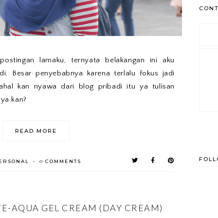
CONT
postingan lamaku, ternyata belakangan ini aku
adi. Besar penyebabnya karena terlalu fokus jadi
hal kan nyawa dari blog pribadi itu ya tulisan
 ya kan?
READ MORE
FOL
0
ERSONAL
COMMENTS
•
TE-AQUA GEL CREAM (DAY CREAM)