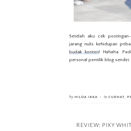
Setelah aku cek postingan-
jarang nulis kehidupan prib
budak konten
! Hahaha. Pada
personal pemilik blog sendiri,
by
in
HILDA IKKA
CURHAT
,
P
•
REVIEW: PIXY WHI