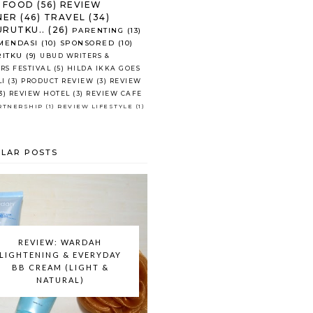
FOOD
(56)
REVIEW
NER
(46)
TRAVEL
(34)
RUTKU..
(26)
PARENTING
(13)
MENDASI
(10)
SPONSORED
(10)
RITKU
(9)
UBUD WRITERS &
RS FESTIVAL
(5)
HILDA IKKA GOES
LI
(3)
PRODUCT REVIEW
(3)
REVIEW
3)
REVIEW HOTEL
(3)
REVIEW CAFE
RTNERSHIP
(1)
REVIEW LIFESTYLE
(1)
LAR POSTS
REVIEW: WARDAH
LIGHTENING & EVERYDAY
BB CREAM (LIGHT &
NATURAL)