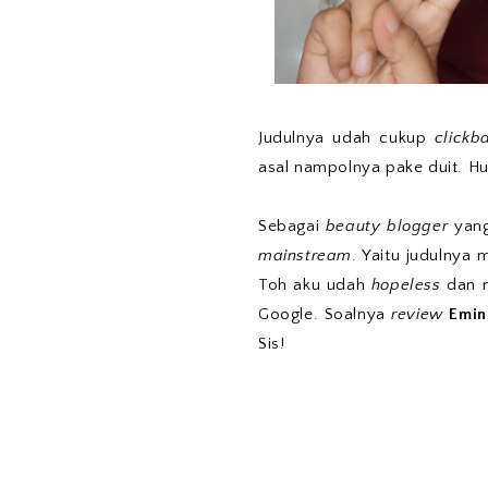
Judulnya udah cukup
clickba
asal nampolnya pake duit. H
Sebagai
beauty blogger
yang
mainstream
. Yaitu judulny
Toh aku udah
hopeless
dan n
Google. Soalnya
review
Emin
Sis!