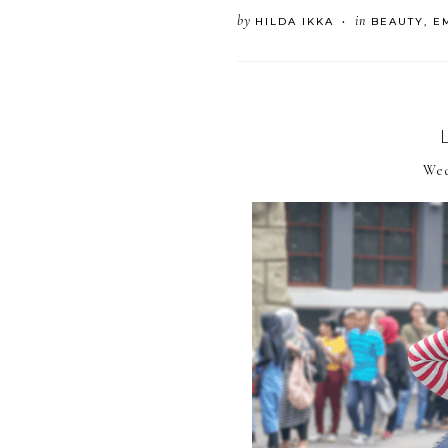
by
in
HILDA IKKA
BEAUTY
,
E
•
Wed