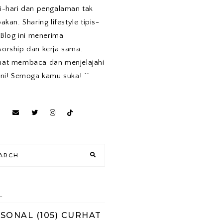
i-hari dan pengalaman tak
pakan. Sharing lifestyle tipis-
. Blog ini menerima
orship dan kerja sama.
mat membaca dan menjelajahi
ini! Semoga kamu suka! ^^
L
RSONAL
(105)
CURHAT