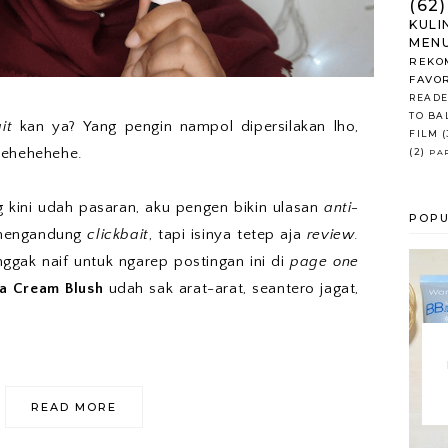
(62)
KULI
MENU
REKO
FAVO
READE
TO BA
it
kan ya? Yang pengin nampol dipersilakan lho,
FILM
(
uehehehehe.
(2)
PA
 kini udah pasaran, aku pengen bikin ulasan
anti-
POPU
a mengandung
clickbait
, tapi isinya tetep aja
review
.
ggak naif untuk ngarep postingan ini di
page one
a Cream Blush
udah sak arat-arat, seantero jagat,
READ MORE