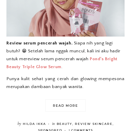
Review serum pencerah wajah.
Siapa nih yang lagi
butuh? 😁 Setelah lama nggak muncul, kali ini aku hadir
untuk mereview serum pencerah wajah
Pond’s Bright
Beauty Triple Glow Serum
.
Punya kulit sehat yang cerah dan glowing mempesona
merupakan dambaan banyak wanita.
READ MORE
by
in
HILDA IKKA
BEAUTY
,
REVIEW SKINCARE
,
•
2
SPONSORED
COMMENTS
•