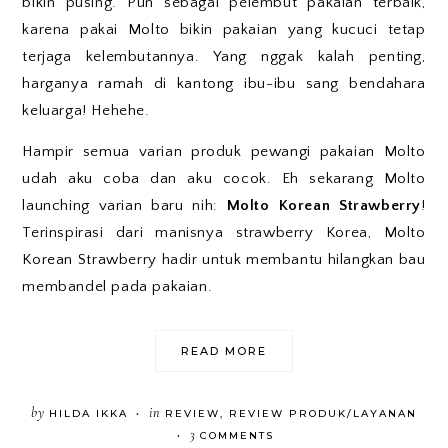
bikin pusing. Pun sebagai pelembut pakaian terbaik,
karena pakai Molto bikin pakaian yang kucuci tetap
terjaga kelembutannya. Yang nggak kalah penting,
harganya ramah di kantong ibu-ibu sang bendahara
keluarga! Hehehe.
Hampir semua varian produk pewangi pakaian Molto
udah aku coba dan aku cocok. Eh sekarang Molto
launching varian baru nih:
Molto Korean Strawberry
!
Terinspirasi dari manisnya strawberry Korea, Molto
Korean Strawberry hadir untuk membantu hilangkan bau
membandel pada pakaian.
READ MORE
by
in
HILDA IKKA
REVIEW
,
REVIEW PRODUK/LAYANAN
•
3
COMMENTS
•