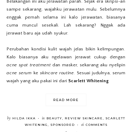
Belakangan ini aku jerawatan parah. Sejak era skripsi-an
sampe sekarang, wajahku jerawatan mulu. Sebelumnya
enggak pernah selama ini kalo jerawatan, biasanya
cuma muncul sesekali. Lah sekarang? Nggak ada
jerawat baru aja udah syukur.
Perubahan kondisi kulit wajah jelas bikin kelimpungan.
Kalo biasanya aku ngelawan jerawat cukup dengan
acne spot treatment
dan masker, sekarang aku nyelipin
acne serum
ke
skincare routine
. Sesuai judulnya, serum
wajah yang aku pakai ini dari
Scarlett Whitening
.
READ MORE
by
in
HILDA IKKA
BEAUTY
,
REVIEW SKINCARE
,
SCARLETT
•
16
WHITENING
,
SPONSORED
COMMENTS
•