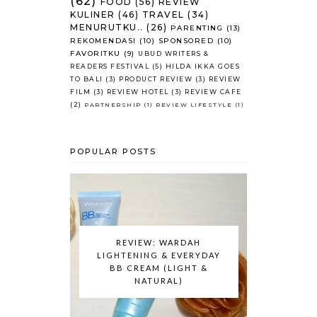
(62)
FOOD
(56)
REVIEW
KULINER
(46)
TRAVEL
(34)
MENURUTKU..
(26)
PARENTING
(13)
REKOMENDASI
(10)
SPONSORED
(10)
FAVORITKU
(9)
UBUD WRITERS &
READERS FESTIVAL
(5)
HILDA IKKA GOES
TO BALI
(3)
PRODUCT REVIEW
(3)
REVIEW
FILM
(3)
REVIEW HOTEL
(3)
REVIEW CAFE
(2)
PARTNERSHIP
(1)
REVIEW LIFESTYLE
(1)
POPULAR POSTS
REVIEW: WARDAH
LIGHTENING & EVERYDAY
BB CREAM (LIGHT &
NATURAL)