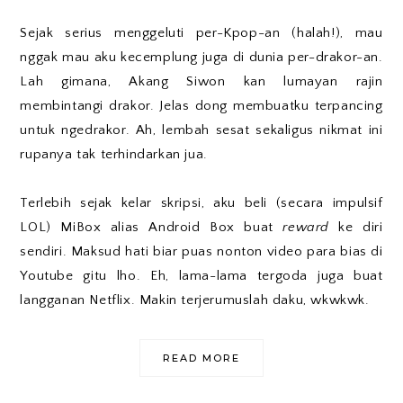
Sejak serius menggeluti per-Kpop-an (halah!), mau
nggak mau aku kecemplung juga di dunia per-drakor-an.
Lah gimana, Akang Siwon kan lumayan rajin
membintangi drakor. Jelas dong membuatku terpancing
untuk ngedrakor. Ah, lembah sesat sekaligus nikmat ini
rupanya tak terhindarkan jua.
Terlebih sejak kelar skripsi, aku beli (secara impulsif
LOL) MiBox alias Android Box buat
reward
ke diri
sendiri. Maksud hati biar puas nonton video para bias di
Youtube gitu lho. Eh, lama-lama tergoda juga buat
langganan Netflix. Makin terjerumuslah daku, wkwkwk.
READ MORE