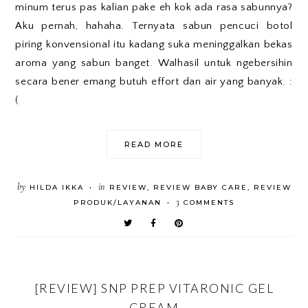
minum terus pas kalian pake eh kok ada rasa sabunnya?
Aku pernah, hahaha. Ternyata sabun pencuci botol
piring konvensional itu kadang suka meninggalkan bekas
aroma yang sabun banget. Walhasil untuk ngebersihin
secara bener emang butuh effort dan air yang banyak. :
(
READ MORE
by
in
HILDA IKKA
REVIEW
,
REVIEW BABY CARE
,
REVIEW
•
3
PRODUK/LAYANAN
COMMENTS
•
[REVIEW] SNP PREP VITARONIC GEL
CREAM