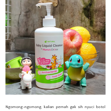
Ngomong-ngomong, kalian pernah gak sih nyuci botol